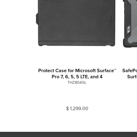
Protect Case for Microsoft Surface™
SafePo
Pro 7, 6, 5, 5 LTE, and 4
Surf
THZ804GL
$ 1,299.00