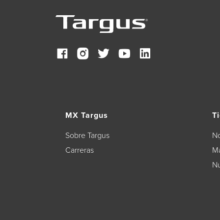
MX Targus
T
Sobre Targus
N
Carreras
Má
Nu