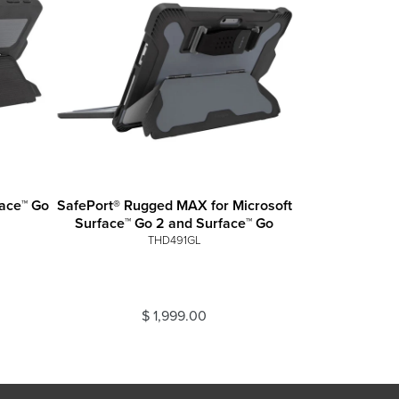
face™ Go
SafePort® Rugged MAX for Microsoft
Surface™ Go 2 and Surface™ Go
THD491GL
$ 1,999.00